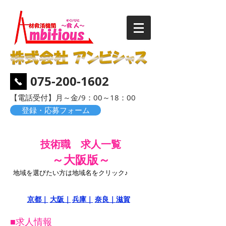
075-200-1602
​【電話受付】月～金/9：00～18：00
登録・応募フォーム
技術職 求人一覧
​～大阪版～
​地域を選びたい方は地域名をクリック♪
​京都｜
​大阪｜
​兵庫｜
​奈良｜
​滋賀
■求人情報