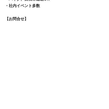
・社内イベント多数
【お問合せ】
株式会社アンビシャス
本社 京都市西京区大原野上里南ノ町
1-3
営業所 京都市伏見区横大路柿ノ本町
1-26
TEL
075-366-9077
Email
info@amubitious.com
採用担当 上之原（うえのはら）
お問合せフォームから応募する
求人一覧へ
物流一覧へ
ページトップへ