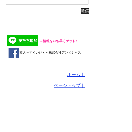
送信
​←情報をいち早くゲット♪
救人～すくいびと～株式会社アンビシャス
ホーム｜
ページトップ｜
【会社概要】​
救人～すくいびと～ 株式会社 アンビシャス
■本社
〒610-1123 京都市西京区大原野上里南ノ町1-
3