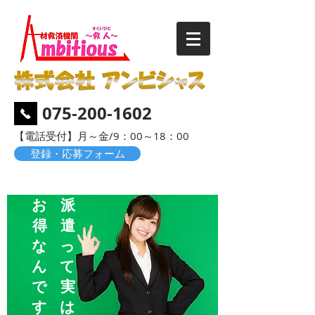
075-200-1602
​【電話受付】月～金/9：00～18：00
登録・応募フォーム
お
派
得
遣
な
っ
ん
て
で
実
す
は