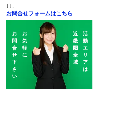
↓↓↓
​お問合せフォームはこちら
​お
​お
​近
​活
問
気
畿
動
合
軽
圏
エ
せ
に
全
リ
下
域
ア
さ
は
い
活動エリア：京都-福知山-大阪-兵庫-奈
良-三重-和歌山-滋賀
​←情報をいち早くゲット♪
救人～すくいびと～株式会社アンビシャス