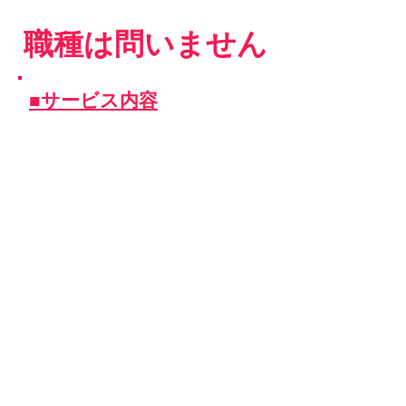
職種は問いません
■サービス内容
​▶人材派遣サービス
​▶人材育成
​▶企業コンサルティング
​▶業務委託請負