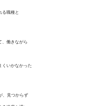
れる
職種と
て、働きながら
まくいかなかった
が、
見つからず