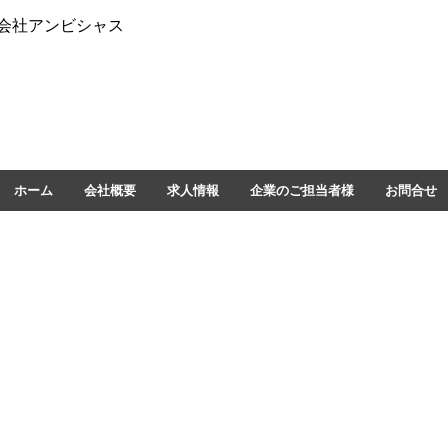
会社アンビシャス
ホーム
会社概要
求人情報
企業のご担当者様
お問合せ
​【お問合せ】
ビシャス
TEL 075-200-1602
FAX 075-204-2074
里南ノ町1-3
URL
http://www.amubitious.com
Email
info@amubitious.com
町13番地6