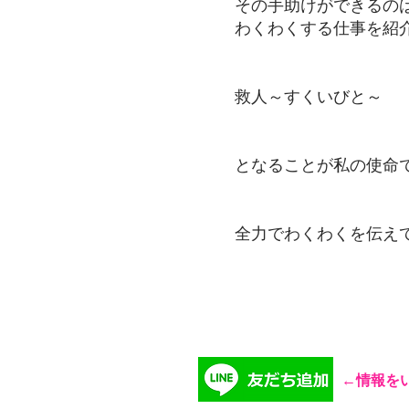
その手助けができるの
わくわくする仕事を紹介
救人～すくいびと～
となることが私の使命
全力でわくわくを伝え
​
​←情報を