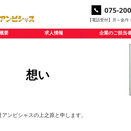
075-200
​【電話受付】月～金/9：
概要
求人情報
企業のご担当
​想い
社アンビシャスの上之原と申します。