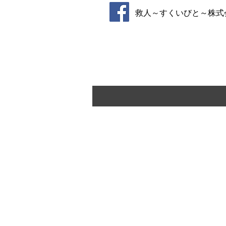
救人～すくいびと～株式
【会社概要】​
救人～すくいびと～ 株式会社 アン
■本社
〒610-1123 京都市西京区大原野上
■営業所
〒604-8112 京都市伏見区久我
西出