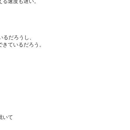
える
速度も遅い。
いるだろうし、
できているだろう。
就いて