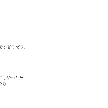
家で
ダラダラ、
どうやったら
つも、