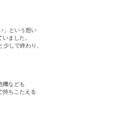
い」
という想い
ていました。
と少し
で終わり。
危機
なども
で
持ちこたえる