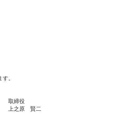
ます。
役
賢二