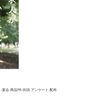
い
人
ま
が
せ
ん
-宴会-商品PR-街頭-アンケート-配布