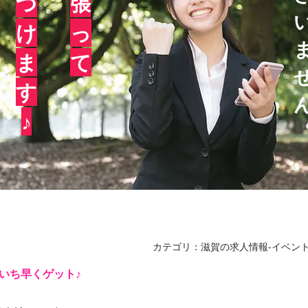
つ
張
け
っ
ま
て
す
♪
​カテゴリ：滋賀の求人情報-イベント
をいち早くゲット♪