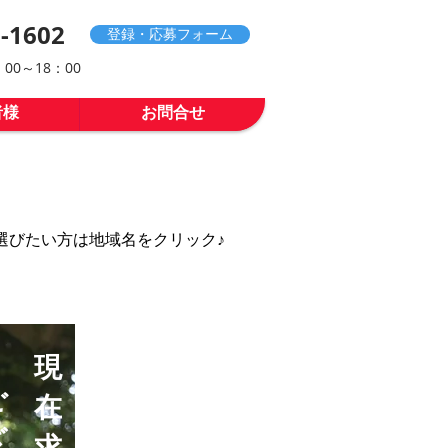
-1602
登録・応募フォーム
00～18：00
者様
お問合せ
を選びたい方は地域名をクリック♪
​現
ご
在
ざ
求