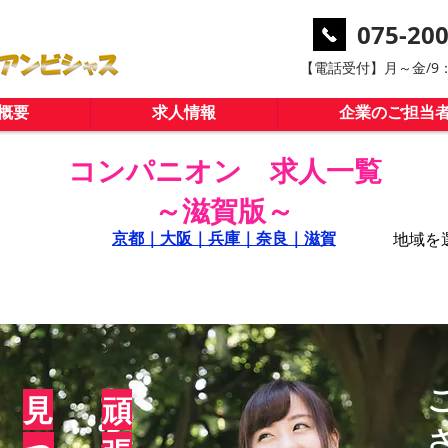
075-200
​【電話受付】月～金/9：
概要
求人情報
企業のご担当
コンパニオン 求人一覧
​～滋賀版～
​京都｜
​大阪｜
​兵庫｜
​奈良｜
​滋賀
​地域
​
​見
頑