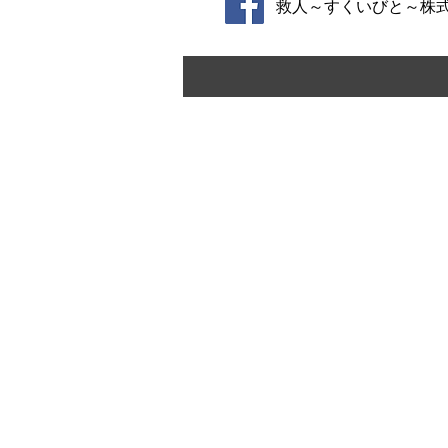
救人～すくいびと～株
【会社概要】​
救人～すくいびと～ 株式会社 アン
■本社
〒610-1123 京都市西京区大原野上
■営業所
〒604-8112 京都市伏見区久我
西出
Facebook
ブログ
プライバシーポリシー