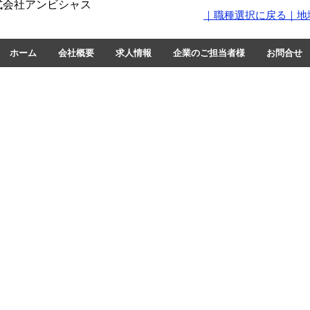
式会社アンビシャス
｜職種選択に戻る
｜地
ホーム
会社概要
求人情報
企業のご担当者様
お問合せ
​【お問合せ】
ビシャス
TEL 075-200-1602
FAX 075-204-2074
里南ノ町1-3
URL
http://www.amubitious.com
Email
info@amubitious.com
町13番地6