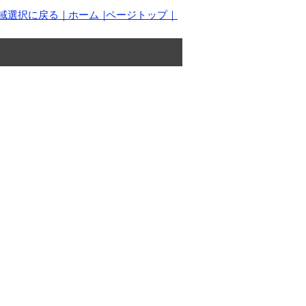
域選択に戻る｜
ホーム｜
ページトップ｜
【事業内容】
人材派遣事業/有料職業紹介事業
【許可番号】
派26-300614
​26-ユ-300460